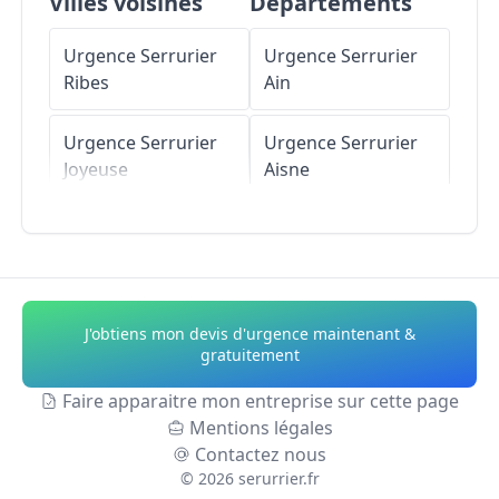
Villes voisines
Départements
Urgence Serrurier
Urgence Serrurier
Ribes
Ain
Urgence Serrurier
Urgence Serrurier
Joyeuse
Aisne
Urgence Serrurier
Urgence Serrurier
Saint-Genest-de-
Allier
Beauzon
Urgence Serrurier
J'obtiens mon devis d'urgence maintenant &
Urgence Serrurier
Alpes-de-Haute-
gratuitement
Vernon
Provence
Faire apparaitre mon entreprise sur cette page
Mentions légales
Urgence Serrurier
Urgence Serrurier
Contactez nous
Saint-André-
Hautes-Alpes
©
2026
serurrier.fr
Lachamp