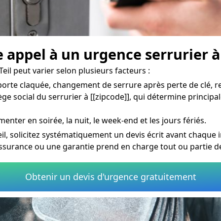
appel à un urgence serrurier à 
eil peut varier selon plusieurs facteurs :
rte claquée, changement de serrure après perte de clé, re
siège social du serrurier à [[zipcode]], qui détermine princip
menter en soirée, la nuit, le week-end et les jours fériés.
eil, solicitez systématiquement un devis écrit avant chaque 
assurance ou une garantie prend en charge tout ou partie d
Obtenir un devis d'urgence gratuitement