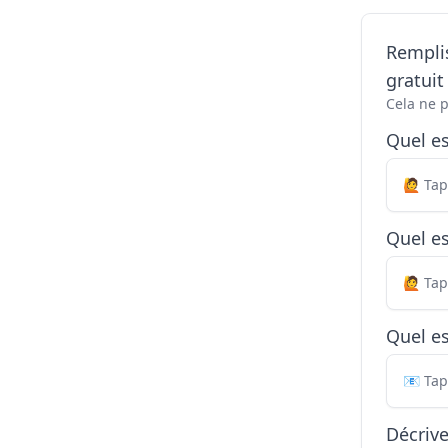
Remplis
gratui
Cela ne 
Quel e
Quel es
Quel es
Décriv