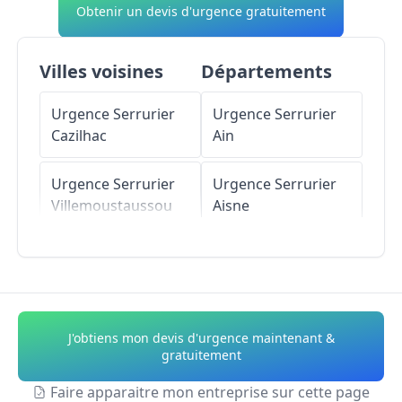
Obtenir un devis d'urgence gratuitement
Villes voisines
Départements
Urgence Serrurier
Urgence Serrurier
Cazilhac
Ain
Urgence Serrurier
Urgence Serrurier
Villemoustaussou
Aisne
Urgence Serrurier
Urgence Serrurier
Pennautier
Allier
Urgence Serrurier
Urgence Serrurier
J'obtiens mon devis d'urgence maintenant &
Berriac
Alpes-de-Haute-
gratuitement
Provence
Faire apparaitre mon entreprise sur cette page
Urgence Serrurier