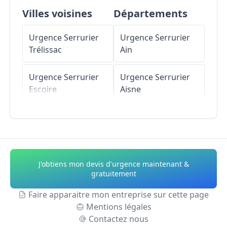
Villes voisines
Départements
Urgence Serrurier
Urgence Serrurier
Trélissac
Ain
Urgence Serrurier
Urgence Serrurier
Escoire
Aisne
Urgence Serrurier
Urgence Serrurier
Antonne-et-
Allier
Trigonant
Urgence Serrurier
J'obtiens mon devis d'urgence maintenant &
Urgence Serrurier
Alpes-de-Haute-
gratuitement
Boulazac
Provence
Faire apparaitre mon entreprise sur cette page
Mentions légales
Urgence Serrurier
Urgence Serrurier
Contactez nous
Saint-Laurent-sur-
Hautes-Alpes