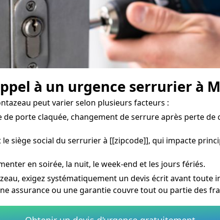
 appel à un urgence serrurier à 
ntazeau peut varier selon plusieurs facteurs :
 de porte claquée, changement de serrure après perte de c
e siège social du serrurier à [[zipcode]], qui impacte princ
menter en soirée, la nuit, le week-end et les jours fériés.
eau, exigez systématiquement un devis écrit avant toute in
ne assurance ou une garantie couvre tout ou partie des fra
Obtenir un devis d'urgence gratuitement