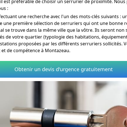
il est préférable de choisir un serrurier de proximité. Nou
us :
fectuant une recherche avec l'un des mots-clés suivants : u
re une première sélection de serruriers qui ont une bonne 
ial se trouve dans la même ville que la vôtre. Ils seront no
tés de votre quartier (typologie des habitations, équipemen
estations proposées par les différents serruriers sollicités.
ux et de compétence à Montazeau.
Obtenir un devis d'urgence gratuitement