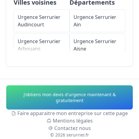
Villes voisines
Départements
Urgence Serrurier
Urgence Serrurier
Audincourt
Ain
Urgence Serrurier
Urgence Serrurier
Arbouans
Aisne
Urgence Serrurier
Urgence Serrurier
Bondeval
Allier
Urgence Serrurier
Urgence Serrurier
J'obtiens mon devis d'urgence maintenant &
Seloncourt
Alpes-de-Haute-
gratuitement
Provence
Faire apparaitre mon entreprise sur cette page
Urgence Serrurier
Mentions légales
Mandeure
Urgence Serrurier
Contactez nous
Hautes-Alpes
©
2026
serurrier.fr
Urgence Serrurier