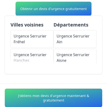
Obtenir un devis d'urgence gratuitement
Villes voisines
Départements
Urgence Serrurier
Urgence Serrurier
Fréhel
Ain
Urgence Serrurier
Urgence Serrurier
Hanches
Aisne
Urgence Serrurier
Urgence Serrurier
Villiers-le-Morhier
Allier
Urgence Serrurier
Urgence Serrurier
J'obtiens mon devis d'urgence maintenant &
Saint-Lucien
Alpes-de-Haute-
gratuitement
Provence