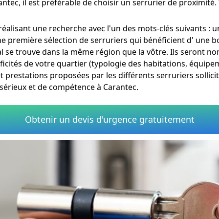
ntec, il est préférable de choisir un serrurier de proximité
réalisant une recherche avec l'un des mots-clés suivants : 
ne première sélection de serruriers qui bénéficient d' une b
al se trouve dans la même région que la vôtre. Ils seront n
ficités de votre quartier (typologie des habitations, équipe
et prestations proposées par les différents serruriers sollic
e sérieux et de compétence à Carantec.
Obtenir un devis d'urgence gratuitement