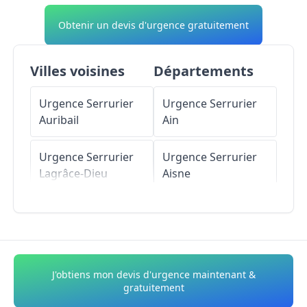
Obtenir un devis d'urgence gratuitement
Villes voisines
Départements
Urgence Serrurier
Urgence Serrurier
Auribail
Ain
Urgence Serrurier
Urgence Serrurier
Lagrâce-Dieu
Aisne
Urgence Serrurier
Urgence Serrurier
Montgazin
Allier
Urgence Serrurier
Urgence Serrurier
J'obtiens mon devis d'urgence maintenant &
Noé
Alpes-de-Haute-
gratuitement
Provence