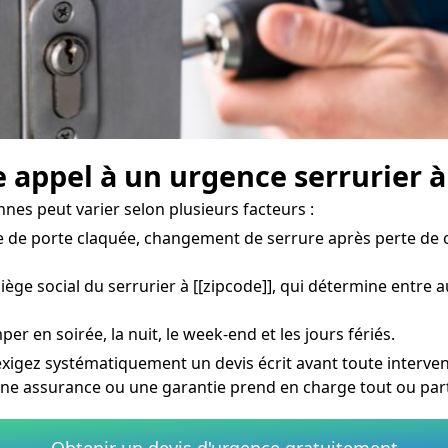
 appel à un urgence serrurier 
nnes peut varier selon plusieurs facteurs :
 de porte claquée, changement de serrure après perte de c
iège social du serrurier à [[zipcode]], qui détermine entre a
per en soirée, la nuit, le week-end et les jours fériés.
exigez systématiquement un devis écrit avant toute interven
une assurance ou une garantie prend en charge tout ou part
Obtenir un devis d'urgence gratuitement