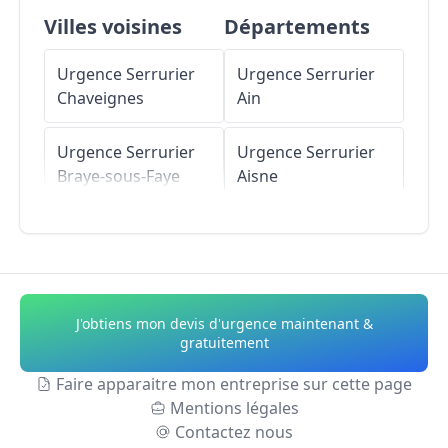
Villes voisines
Départements
Urgence Serrurier
Urgence Serrurier
Chaveignes
Ain
Urgence Serrurier
Urgence Serrurier
Braye-sous-Faye
Aisne
Urgence Serrurier
Urgence Serrurier
Pouant
Allier
Urgence Serrurier
Urgence Serrurier
J'obtiens mon devis d'urgence maintenant &
Courcoué
Alpes-de-Haute-
gratuitement
Provence
Faire apparaitre mon entreprise sur cette page
Urgence Serrurier
Mentions légales
Braslou
Urgence Serrurier
Contactez nous
Hautes-Alpes