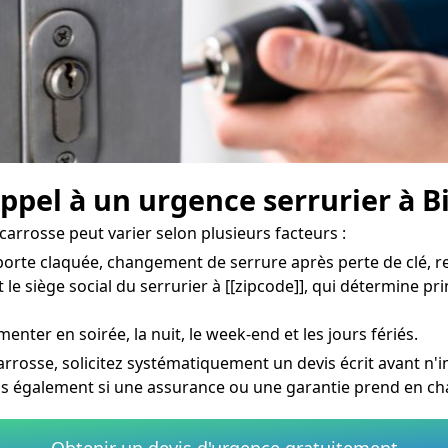
appel à un urgence serrurier à B
carrosse peut varier selon plusieurs facteurs :
rte claquée, changement de serrure après perte de clé, re
 le siège social du serrurier à [[zipcode]], qui détermine pr
menter en soirée, la nuit, le week-end et les jours fériés.
arrosse, solicitez systématiquement un devis écrit avant n'
us également si une assurance ou une garantie prend en cha
Obtenir un devis d'urgence gratuitement