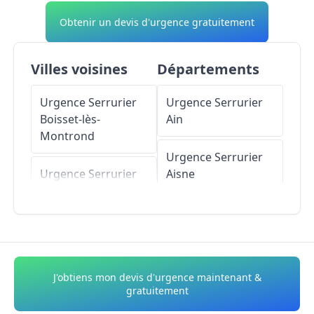
Obtenir un devis d'urgence gratuitement
Villes voisines
Départements
Urgence Serrurier
Urgence Serrurier
Boisset-lès-
Ain
Montrond
Urgence Serrurier
Urgence Serrurier
Aisne
Cuzieu
Urgence Serrurier
Urgence Serrurier
Allier
Saint-André-le-Puy
Urgence Serrurier
J'obtiens mon devis d'urgence maintenant &
Urgence Serrurier
Alpes-de-Haute-
gratuitement
Unias
Provence