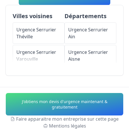
Villes voisines
Départements
Urgence Serrurier
Urgence Serrurier
Théville
Ain
Urgence Serrurier
Urgence Serrurier
Varouville
Aisne
Urgence Serrurier
Urgence Serrurier
Clitourps
Allier
Urgence Serrurier
Urgence Serrurier
J'obtiens mon devis d'urgence maintenant &
Carneville
Alpes-de-Haute-
gratuitement
Provence
Faire apparaitre mon entreprise sur cette page
Urgence Serrurier
Mentions légales
Cosqueville
Urgence Serrurier