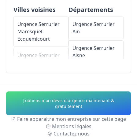
Villes voisines
Départements
Urgence Serrurier
Urgence Serrurier
Maresquel-
Ain
Ecquemicourt
Urgence Serrurier
Urgence Serrurier
Aisne
Loison-sur-
Créquoise
Urgence Serrurier
Allier
Urgence Serrurier
Lespinoy
Urgence Serrurier
J'obtiens mon devis d'urgence maintenant &
Alpes-de-Haute-
gratuitement
Urgence Serrurier
Provence
Campagne-lès-
Faire apparaitre mon entreprise sur cette page
Hesdin
Mentions légales
Urgence Serrurier
Contactez nous
Hautes-Alpes