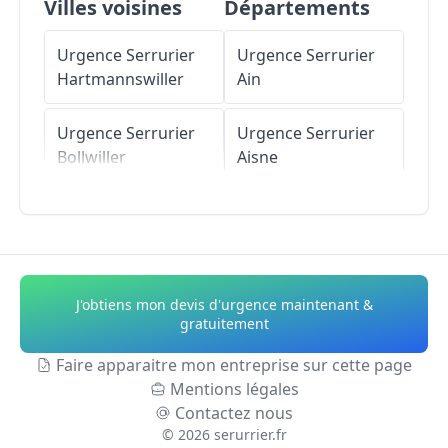
Villes voisines
Départements
Urgence Serrurier
Urgence Serrurier
Hartmannswiller
Ain
Urgence Serrurier
Urgence Serrurier
Bollwiller
Aisne
Urgence Serrurier
Urgence Serrurier
Wuenheim
Allier
Urgence Serrurier
Urgence Serrurier
J'obtiens mon devis d'urgence maintenant &
Issenheim
Alpes-de-Haute-
gratuitement
Provence
Faire apparaitre mon entreprise sur cette page
Urgence Serrurier
Mentions légales
Raedersheim
Urgence Serrurier
Contactez nous
Hautes-Alpes
©
2026
serurrier.fr
Urgence Serrurier