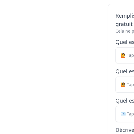
Remplis
gratui
Cela ne 
Quel e
Quel es
Quel es
Décriv