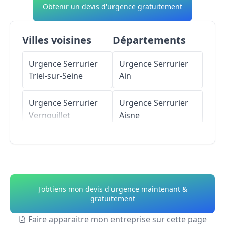
Obtenir un devis d'urgence gratuitement
Villes voisines
Départements
Urgence Serrurier
Urgence Serrurier
Triel-sur-Seine
Ain
Urgence Serrurier
Urgence Serrurier
Vernouillet
Aisne
Urgence Serrurier
Urgence Serrurier
Chanteloup-les-
Allier
Vignes
Urgence Serrurier
J'obtiens mon devis d'urgence maintenant &
Urgence Serrurier
Alpes-de-Haute-
gratuitement
Menucourt
Provence
Faire apparaitre mon entreprise sur cette page