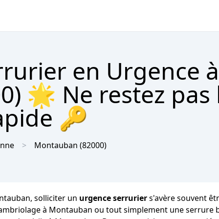
rrurier en Urgence à
) 🌟 Ne restez pas 
apide 🔑
onne
Montauban
(82000)
tauban, solliciter un
urgence serrurier
s'avère souvent êtr
n cambriolage à Montauban ou tout simplement une serrure 