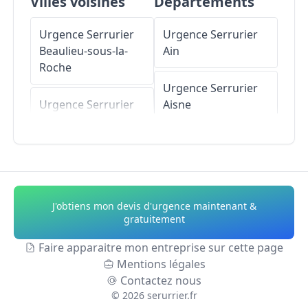
Villes voisines
Départements
Urgence Serrurier
Urgence Serrurier
Beaulieu-sous-la-
Ain
Roche
Urgence Serrurier
Urgence Serrurier
Aisne
Saint-Julien-des-
Landes
Urgence Serrurier
Allier
Urgence Serrurier
Saint-Georges-de-
Urgence Serrurier
J'obtiens mon devis d'urgence maintenant &
Pointindoux
Alpes-de-Haute-
gratuitement
Provence
Urgence Serrurier
Faire apparaitre mon entreprise sur cette page
Coëx
Mentions légales
Urgence Serrurier
Contactez nous
Hautes-Alpes
©
2026
serurrier.fr
Urgence Serrurier