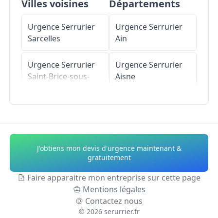
Villes voisines
Départements
Urgence Serrurier
Urgence Serrurier
Sarcelles
Ain
Urgence Serrurier
Urgence Serrurier
Saint-Brice-sous-
Aisne
Forêt
Urgence Serrurier
Urgence Serrurier
Allier
Écouen
Urgence Serrurier
J'obtiens mon devis d'urgence maintenant &
Urgence Serrurier
Alpes-de-Haute-
gratuitement
Piscop
Provence
Faire apparaitre mon entreprise sur cette page
Mentions légales
Urgence Serrurier
Urgence Serrurier
Contactez nous
Groslay
Hautes-Alpes
©
2026
serurrier.fr