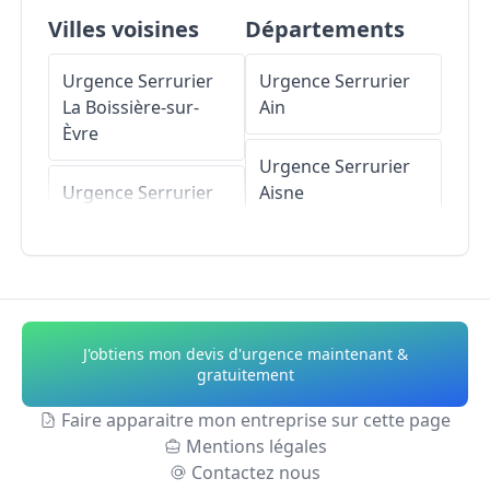
Villes voisines
Départements
Urgence Serrurier
Urgence Serrurier
La Boissière-sur-
Ain
Èvre
Urgence Serrurier
Urgence Serrurier
Aisne
Saint-Rémy-en-
Mauges
Urgence Serrurier
Allier
Urgence Serrurier
Saint-Laurent-des-
Urgence Serrurier
J'obtiens mon devis d'urgence maintenant &
Autels
Alpes-de-Haute-
gratuitement
Provence
Urgence Serrurier
Faire apparaitre mon entreprise sur cette page
Montrevault
Mentions légales
Urgence Serrurier
Contactez nous
Hautes-Alpes