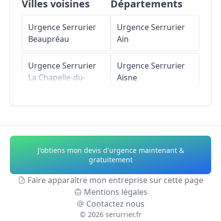
Villes voisines
Départements
Urgence Serrurier
Urgence Serrurier
Beaupréau
Ain
Urgence Serrurier
Urgence Serrurier
La Chapelle-du-
Aisne
Genêt
Urgence Serrurier
Urgence Serrurier
Allier
Le Puiset-Doré
Urgence Serrurier
J'obtiens mon devis d'urgence maintenant &
Urgence Serrurier
Alpes-de-Haute-
gratuitement
Saint-Pierre-
Provence
Montlimart
Faire apparaitre mon entreprise sur cette page
Mentions légales
Urgence Serrurier
Contactez nous
Urgence Serrurier
Hautes-Alpes
©
2026
serurrier.fr
La Salle-et-Chapelle-