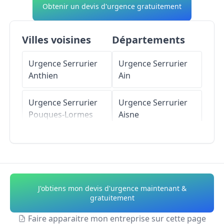
Obtenir un devis d'urgence gratuitement
Villes voisines
Départements
Urgence Serrurier
Urgence Serrurier
Anthien
Ain
Urgence Serrurier
Urgence Serrurier
Pouques-Lormes
Aisne
Urgence Serrurier
Urgence Serrurier
Moissy-Moulinot
Allier
Urgence Serrurier
Urgence Serrurier
J'obtiens mon devis d'urgence maintenant &
Ruages
Alpes-de-Haute-
gratuitement
Provence
Faire apparaitre mon entreprise sur cette page
Urgence Serrurier