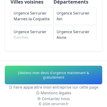
Villes voisines
Départements
Urgence Serrurier
Urgence Serrurier
Marnes-la-Coquette
Ain
Urgence Serrurier
Urgence Serrurier
Garches
Aisne
Urgence Serrurier
Urgence Serrurier
Ville-d'Avray
Allier
Urgence Serrurier
Urgence Serrurier
J'obtiens mon devis d'urgence maintenant &
Sèvres
Alpes-de-Haute-
gratuitement
Provence
Faire apparaitre mon entreprise sur cette page
Urgence Serrurier
Mentions légales
La Celle-Saint-Cloud
Urgence Serrurier
Contactez nous
Hautes-Alpes
©
2026
serurrier.fr
Urgence Serrurier